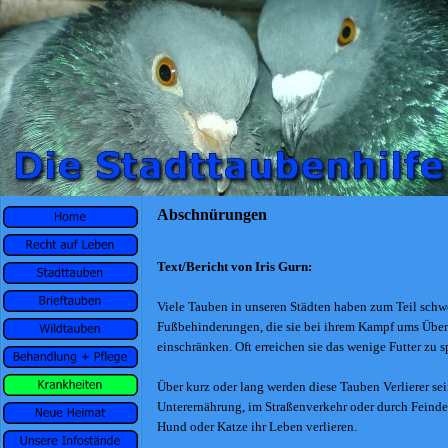
Abschnürungen
Text/Bericht von Iris Gurn:
Viele Tauben in unseren Städten haben zum Teil schw
Fußbehinderungen, die sie bei ihrem Kampf ums Über
einschränken. Oft erreichen sie das wenige Futter zu sp
Über kurz oder lang werden diese Tauben Verlierer se
Unterernährung, im Straßenverkehr oder durch Feinde
Hund oder Katze ihr Leben verlieren.