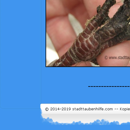
-
-
-
-
-
-
-
-
-
-
-
-
-
-
-
-